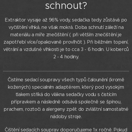
schnout?
Extraktor vysaje až 96% vody, sedačka tedy zůstává po
vyčištění vlhká, ne však mokrá. Doba schnutí záleží na
materiálu a míře znečištění ( při větším znečištění je
zapotřebí více/opakovaně provlhčit ). Při běžném topení,
větrání a vzdušné vlhkosti je to cca 3 - 6 hodin. U koberců
2 - 4 hodiny.
Čistíme sedací soupravy všech typů čalounění (kromě
kožených) specialním adaptérem, který pod vysokým
tlakem stříká do vlákna sedačky vodu s čistícím
přípravkem a následně odsává společně se špínou,
prachem, roztoči a alergeny zpět do zvláštní samostatné
nádoby stroje.
Čištění sedacích souprav doporučujeme 1x ročně. Pokud